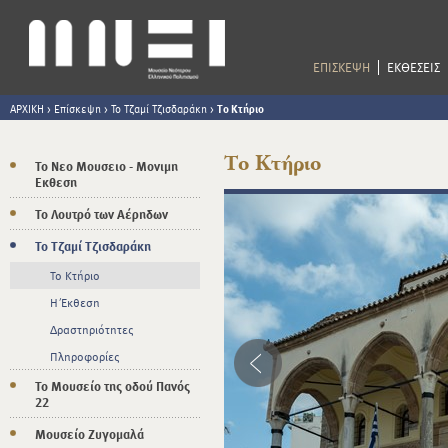
ΕΠΙΣΚΕΨΗ
ΕΚΘΕΣΕΙΣ
ΑΡΧΙΚΗ
>
Επίσκεψη
>
Το Τζαμί Τζισδαράκη
>
Το Κτήριο
Το Κτήριο
Το Νεο Μουσειο - Μονιμη
Εκθεση
Το Λουτρό των Αέρηδων
Το Τζαμί Τζισδαράκη
Το Κτήριο
Η Έκθεση
Δραστηριότητες
Πληροφορίες
Το Μουσείο της οδού Πανός
22
Μουσείο Ζυγομαλά